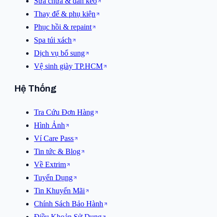
Sửa chữa & dán keo
Thay đế & phụ kiện
Phục hồi & repaint
Spa túi xách
Dịch vụ bổ sung
Vệ sinh giày TP.HCM
Hệ Thống
Tra Cứu Đơn Hàng
Hình Ảnh
Ví Care Pass
Tin tức & Blog
Về Extrim
Tuyển Dụng
Tin Khuyến Mãi
Chính Sách Bảo Hành
Điều Khoản Sử Dụng