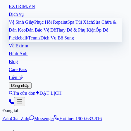
EXTRIM
.VN
Dịch vụ
Vệ Sinh Giày
Phục Hồi Repaint
Spa Túi Xách
Sửa Chữa &
Dán Keo
Dán Bảo Vệ Đế
Thay Đế & Phụ Kiện
Ốp Đế
Pickleball/Tennis
Dịch Vụ Bổ Sung
Về Extrim
Hình Ảnh
Blog
Care Pass
Liên hệ
Đăng nhập
Tra cứu đơn
ĐẶT LỊCH
Đang tải...
Zalo
Chat Zalo
Messenger
Hotline: 1900-633-916