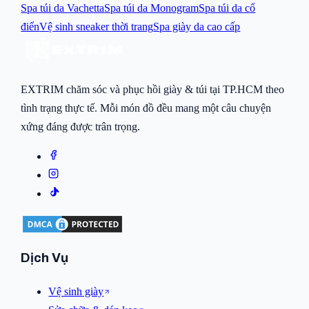
Spa túi da Vachetta
Spa túi da Monogram
Spa túi da cổ
điển
Vệ sinh sneaker thời trang
Spa giày da cao cấp
EXTRIM chăm sóc và phục hồi giày & túi tại TP.HCM theo
tình trạng thực tế. Mỗi món đồ đều mang một câu chuyện
xứng đáng được trân trọng.
Dịch Vụ
Vệ sinh giày