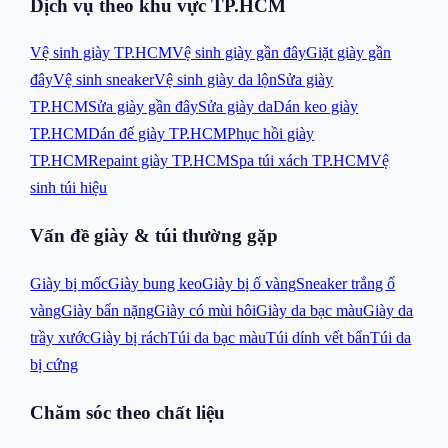
Dịch vụ theo khu vực TP.HCM
Vệ sinh giày TP.HCM
Vệ sinh giày gần đây
Giặt giày gần
đây
Vệ sinh sneaker
Vệ sinh giày da lộn
Sửa giày
TP.HCM
Sửa giày gần đây
Sửa giày da
Dán keo giày
TP.HCM
Dán đế giày TP.HCM
Phục hồi giày
TP.HCM
Repaint giày TP.HCM
Spa túi xách TP.HCM
Vệ
sinh túi hiệu
Vấn đề giày & túi thường gặp
Giày bị mốc
Giày bung keo
Giày bị ố vàng
Sneaker trắng ố
vàng
Giày bẩn nặng
Giày có mùi hôi
Giày da bạc màu
Giày da
trầy xước
Giày bị rách
Túi da bạc màu
Túi dính vết bẩn
Túi da
bị cứng
Chăm sóc theo chất liệu