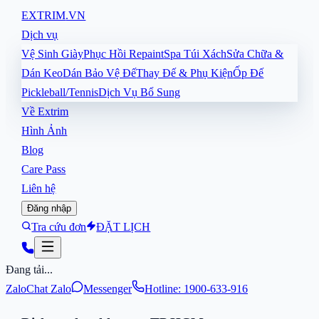
EXTRIM
.VN
Dịch vụ
Vệ Sinh Giày
Phục Hồi Repaint
Spa Túi Xách
Sửa Chữa &
Dán Keo
Dán Bảo Vệ Đế
Thay Đế & Phụ Kiện
Ốp Đế
Pickleball/Tennis
Dịch Vụ Bổ Sung
Về Extrim
Hình Ảnh
Blog
Care Pass
Liên hệ
Đăng nhập
Tra cứu đơn
ĐẶT LỊCH
Đang tải...
Zalo
Chat Zalo
Messenger
Hotline: 1900-633-916