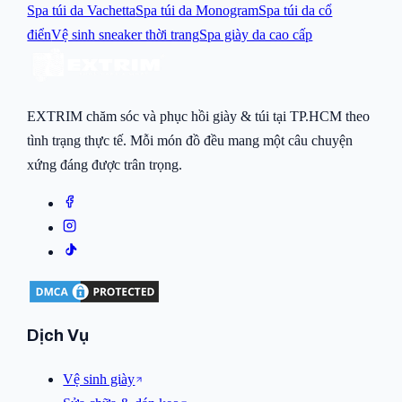
Spa túi da Vachetta
Spa túi da Monogram
Spa túi da cổ
điển
Vệ sinh sneaker thời trang
Spa giày da cao cấp
EXTRIM chăm sóc và phục hồi giày & túi tại TP.HCM theo
tình trạng thực tế. Mỗi món đồ đều mang một câu chuyện
xứng đáng được trân trọng.
Dịch Vụ
Vệ sinh giày