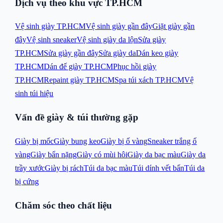
Dịch vụ theo khu vực TP.HCM
Vệ sinh giày TP.HCM
Vệ sinh giày gần đây
Giặt giày gần
đây
Vệ sinh sneaker
Vệ sinh giày da lộn
Sửa giày
TP.HCM
Sửa giày gần đây
Sửa giày da
Dán keo giày
TP.HCM
Dán đế giày TP.HCM
Phục hồi giày
TP.HCM
Repaint giày TP.HCM
Spa túi xách TP.HCM
Vệ
sinh túi hiệu
Vấn đề giày & túi thường gặp
Giày bị mốc
Giày bung keo
Giày bị ố vàng
Sneaker trắng ố
vàng
Giày bẩn nặng
Giày có mùi hôi
Giày da bạc màu
Giày da
trầy xước
Giày bị rách
Túi da bạc màu
Túi dính vết bẩn
Túi da
bị cứng
Chăm sóc theo chất liệu