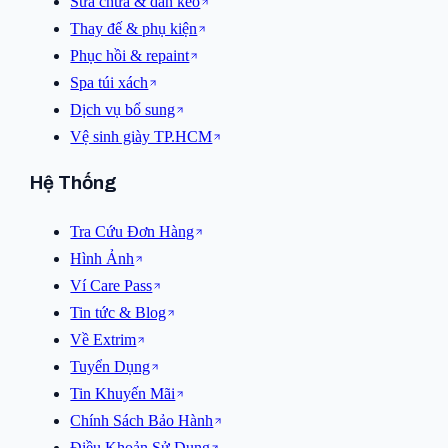
Sửa chữa & dán keo
Thay đế & phụ kiện
Phục hồi & repaint
Spa túi xách
Dịch vụ bổ sung
Vệ sinh giày TP.HCM
Hệ Thống
Tra Cứu Đơn Hàng
Hình Ảnh
Ví Care Pass
Tin tức & Blog
Về Extrim
Tuyển Dụng
Tin Khuyến Mãi
Chính Sách Bảo Hành
Điều Khoản Sử Dụng