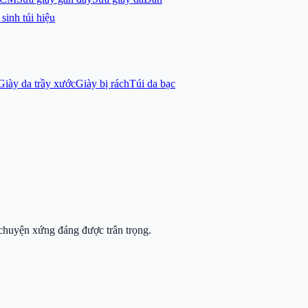
sinh túi hiệu
Giày da trầy xước
Giày bị rách
Túi da bạc
chuyện xứng đáng được trân trọng.