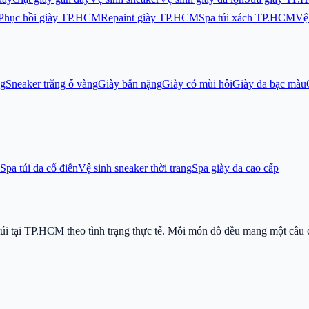
Phục hồi giày TP.HCM
Repaint giày TP.HCM
Spa túi xách TP.HCM
Vệ 
ng
Sneaker trắng ố vàng
Giày bẩn nặng
Giày có mùi hôi
Giày da bạc màu
Spa túi da cổ điển
Vệ sinh sneaker thời trang
Spa giày da cao cấp
i tại TP.HCM theo tình trạng thực tế. Mỗi món đồ đều mang một câu 