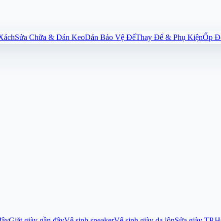
 Xách
Sửa Chữa & Dán Keo
Dán Bảo Vệ Đế
Thay Đế & Phụ Kiện
Ốp Đế
đây
Giặt giày gần đây
Vệ sinh sneaker
Vệ sinh giày da lộn
Sửa giày TP