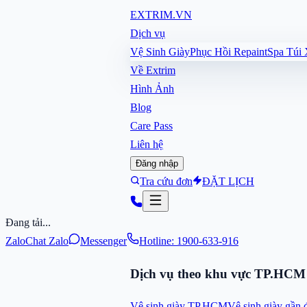
EXTRIM
.VN
Dịch vụ
Vệ Sinh Giày
Phục Hồi Repaint
Spa Túi
Về Extrim
Hình Ảnh
Blog
Care Pass
Liên hệ
Đăng nhập
Tra cứu đơn
ĐẶT LỊCH
Đang tải...
Zalo
Chat Zalo
Messenger
Hotline: 1900-633-916
Dịch vụ theo khu vực TP.HCM
Vệ sinh giày TP.HCM
Vệ sinh giày gần 