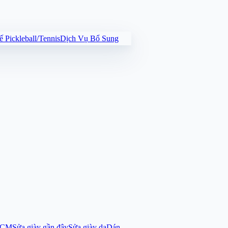
 Pickleball/Tennis
Dịch Vụ Bổ Sung
.HCM
Sửa giày gần đây
Sửa giày da
Dán