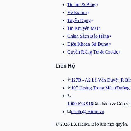
Tin tức & Blog
Về Extrim
Tuyển Dụng
Tin Khuyến Mãi
Chính Sách Bảo Hành
Điều Khoản Sử Dụng
Quyền Riêng Tư & Cookie
Liên Hệ
127B - A2 Lê Văn Duyệt, P. B
107 Hoàng Trọng Mậu (Đường
1900 633 916
Bảo hành & Góp ý:
nhatle@extrim.vn
© 2026 EXTRIM. Bảo lưu mọi quyền.