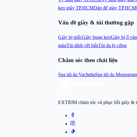
keo giày TP.HCM
Dán đế giày TP.HCM
Vấn đề giày & túi thường gặp
Giày bị mốc
Giày bung keo
Giày bị ố và
màu
Túi dính vết bẩn
Túi da bị cứng
Chăm sóc theo chất liệu
Spa túi da Vachetta
Spa túi da Monogram
EXTRIM chăm sóc và phục hồi giày & tú