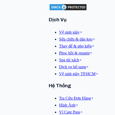
Dịch Vụ
Vệ sinh giày
Sửa chữa & dán keo
Thay đế & phụ kiện
Phục hồi & repaint
Spa túi xách
Dịch vụ bổ sung
Vệ sinh giày TP.HCM
Hệ Thống
Tra Cứu Đơn Hàng
Hình Ảnh
Ví Care Pass