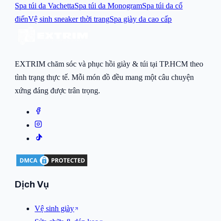
Spa túi da Vachetta
Spa túi da Monogram
Spa túi da cổ
điển
Vệ sinh sneaker thời trang
Spa giày da cao cấp
EXTRIM chăm sóc và phục hồi giày & túi tại TP.HCM theo
tình trạng thực tế. Mỗi món đồ đều mang một câu chuyện
xứng đáng được trân trọng.
Dịch Vụ
Vệ sinh giày