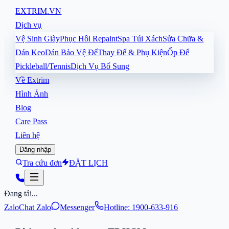
EXTRIM
.VN
Dịch vụ
Vệ Sinh Giày
Phục Hồi Repaint
Spa Túi Xách
Sửa Chữa &
Dán Keo
Dán Bảo Vệ Đế
Thay Đế & Phụ Kiện
Ốp Đế
Pickleball/Tennis
Dịch Vụ Bổ Sung
Về Extrim
Hình Ảnh
Blog
Care Pass
Liên hệ
Đăng nhập
Tra cứu đơn
ĐẶT LỊCH
Đang tải...
Zalo
Chat Zalo
Messenger
Hotline: 1900-633-916