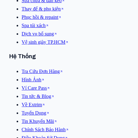
Sửa chữa & dán keo
Thay đế & phụ kiện
Phục hồi & repaint
Spa túi xách
Dịch vụ bổ sung
Vệ sinh giày TP.HCM
Hệ Thống
Tra Cứu Đơn Hàng
Hình Ảnh
Ví Care Pass
Tin tức & Blog
Về Extrim
Tuyển Dụng
Tin Khuyến Mãi
Chính Sách Bảo Hành
Điều Khoản Sử Dụng