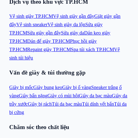
Dịch vụ theo khu vực TP.HCM
Vệ sinh giày TP.HCM
Vệ sinh giày gần đây
Giặt giày gần
đây
Vệ sinh sneaker
Vệ sinh giày da lộn
Sửa giày
TP.HCM
Sửa giày gần đây
Sửa giày da
Dán keo giày
TP.HCM
Dán đế giày TP.HCM
Phục hồi giày
TP.HCM
Repaint giày TP.HCM
Spa túi xách TP.HCM
Vệ
sinh túi hiệu
Vấn đề giày & túi thường gặp
Giày bị mốc
Giày bung keo
Giày bị ố vàng
Sneaker trắng ố
vàng
Giày bẩn nặng
Giày có mùi hôi
Giày da bạc màu
Giày da
trầy xước
Giày bị rách
Túi da bạc màu
Túi dính vết bẩn
Túi da
bị cứng
Chăm sóc theo chất liệu