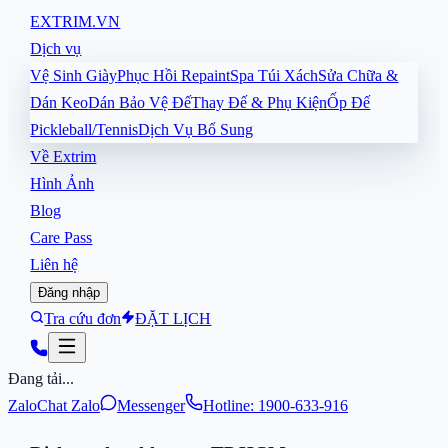
EXTRIM
.VN
Dịch vụ
Vệ Sinh Giày
Phục Hồi Repaint
Spa Túi Xách
Sửa Chữa &
Dán Keo
Dán Bảo Vệ Đế
Thay Đế & Phụ Kiện
Ốp Đế
Pickleball/Tennis
Dịch Vụ Bổ Sung
Về Extrim
Hình Ảnh
Blog
Care Pass
Liên hệ
Đăng nhập
Tra cứu đơn
ĐẶT LỊCH
Đang tải...
Zalo
Chat Zalo
Messenger
Hotline: 1900-633-916