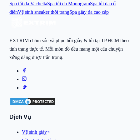
Spa túi da Vachetta
Spa túi da Monogram
Spa túi da cổ
điển
Vệ sinh sneaker thời trang
Spa giày da cao cấp
EXTRIM chăm sóc và phục hồi giày & túi tại TP.HCM theo
tình trạng thực tế. Mỗi món đồ đều mang một câu chuyện
xứng đáng được trân trọng.
Dịch Vụ
Vệ sinh giày