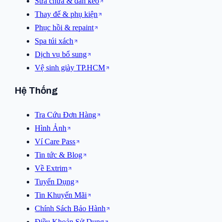
Sửa chữa & dán keo
Thay đế & phụ kiện
Phục hồi & repaint
Spa túi xách
Dịch vụ bổ sung
Vệ sinh giày TP.HCM
Hệ Thống
Tra Cứu Đơn Hàng
Hình Ảnh
Ví Care Pass
Tin tức & Blog
Về Extrim
Tuyển Dụng
Tin Khuyến Mãi
Chính Sách Bảo Hành
Điều Khoản Sử Dụng