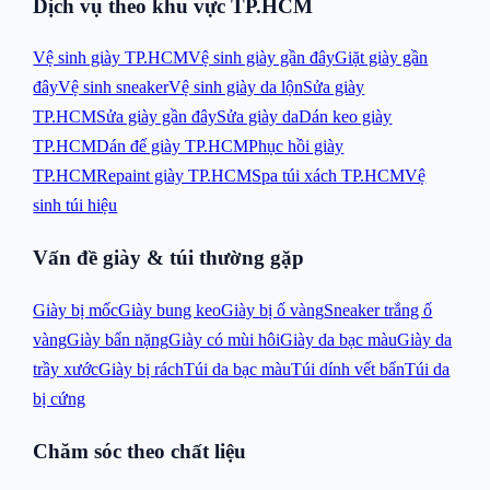
Dịch vụ theo khu vực TP.HCM
Vệ sinh giày TP.HCM
Vệ sinh giày gần đây
Giặt giày gần
đây
Vệ sinh sneaker
Vệ sinh giày da lộn
Sửa giày
TP.HCM
Sửa giày gần đây
Sửa giày da
Dán keo giày
TP.HCM
Dán đế giày TP.HCM
Phục hồi giày
TP.HCM
Repaint giày TP.HCM
Spa túi xách TP.HCM
Vệ
sinh túi hiệu
Vấn đề giày & túi thường gặp
Giày bị mốc
Giày bung keo
Giày bị ố vàng
Sneaker trắng ố
vàng
Giày bẩn nặng
Giày có mùi hôi
Giày da bạc màu
Giày da
trầy xước
Giày bị rách
Túi da bạc màu
Túi dính vết bẩn
Túi da
bị cứng
Chăm sóc theo chất liệu