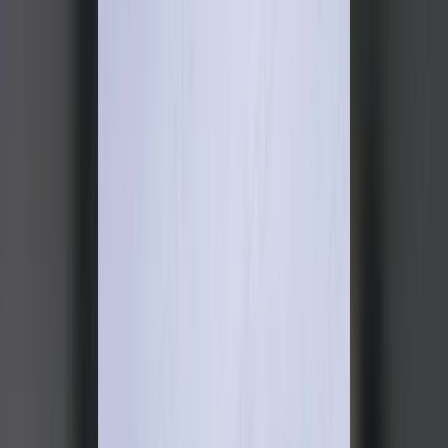
EXTRIM
.VN
Dịch vụ
Vệ Sinh Giày
Phục Hồi Repaint
Spa Túi Xách
Sửa Chữa &
Dán Keo
Dán Bảo Vệ Đế
Thay Đế & Phụ Kiện
Ốp Đế
Pickleball/Tennis
Dịch Vụ Bổ Sung
Về Extrim
Hình Ảnh
Blog
Care Pass
Liên hệ
Đăng nhập
Tra cứu đơn
ĐẶT LỊCH
Trang chủ