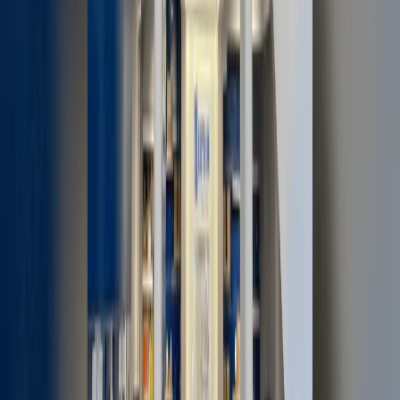
Thạnh.
Quy trình
Kiểm tra trước, báo phương án trước
1
Kiểm tra mặt đế
2
Chọn sole Vibram
3
Cắt và căn form