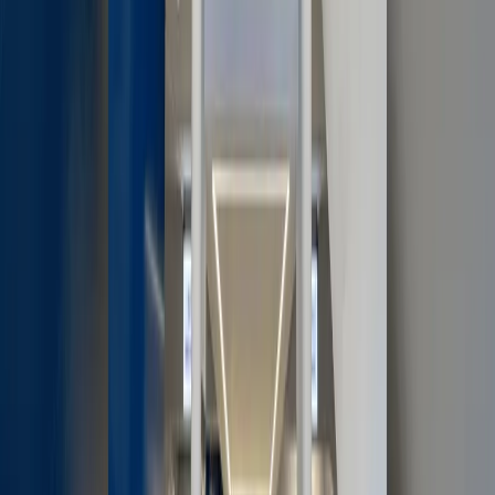
499.000đ
Chỉ mặt trên hoặc mặt dưới. Có 1.8mm và 1.0mm.
Giá cuối cùng phụ thuộc tình trạng, chất liệu và phương án xử lý.
Kỹ thuật viên sẽ báo rõ trước khi làm.
Không gian thực tế
Cơ sở tiếp nhận thuận tuyến cho khu
vực của bạn
Cơ sở EXTRIM Bình Thạnh là điểm tiếp nhận thuận tuyến cho khu
vực này. Khách có thể ghé trực tiếp hoặc đặt giao nhận hai chiều
tùy lịch.
Không gian tiếp nhận thực tế tại EXTRIM Bình