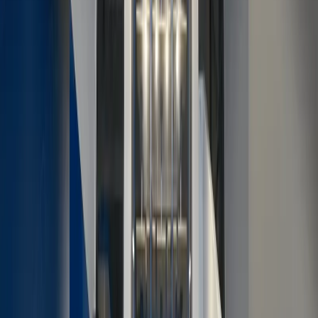
khu trung tâm.
Gọi hotline
Đặt lịch
Xem bản đồ
Tính đường đi
Quận 7
EXTRIM Him Lam Quận 7
107 Hoàng Trọng Mậu (Đường D1 - KDC Him Lam), P. Tân
Hưng, Q7 TP.HCM
Phù hợp khách khu Quận 7, Nhà Bè, Quận 4, Quận 8 và Nam Sài
Gòn.
Gọi hotline
Đặt lịch
Xem bản đồ
Tính đường đi
Gợi ý theo khu vực