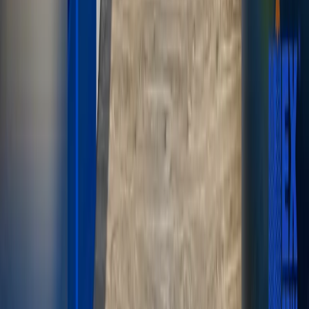
Dịch Vụ
Vệ sinh giày
Sửa chữa & dán keo
Thay đế & phụ kiện
Phục hồi & repaint
Spa túi xách
Dịch vụ bổ sung
Vệ sinh giày TP.HCM
Hệ Thống