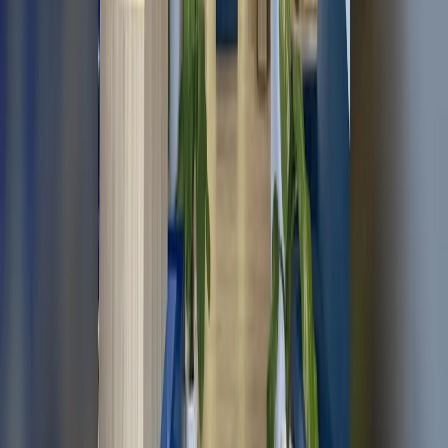
Dán đế Vibram giá bao nhiêu?
Dán Vibram toàn đế từ 599.000đ, dán Vibram một phần từ
450.000đ. Giá cụ thể tùy mẫu đế và kích thước, được báo sau khi
kiểm tra.
Dán đế giày có ảnh hưởng đến đế zin không?
Dán sole bảo vệ là phủ thêm lớp lên đế zin, không mài hay cắt đế
gốc. Khi muốn tháo sole dán, đế zin vẫn nguyên vẹn. Đây là cách
bảo vệ đế phổ biến cho giày mới hoặc giày hiệu.
Giày đế mòn có thay đế được không?
Có. Khi đế đã mòn nặng, rã hoặc không còn đủ độ bám, EXTRIM
tư vấn thay đế mới. Thời gian thay tùy loại đế: có sẵn 3-5 ngày, phải
order 7-14 ngày.
Khâu đế giày bền bao lâu?