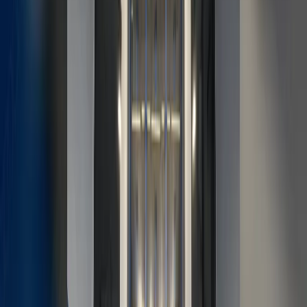
Hai điểm nhận tại TP.HCM và hỗ trợ
giao nhận
Chọn cơ sở thuận đường hoặc gửi ảnh tình trạng trước để được
hướng dẫn tuyến giao nhận phù hợp.
Khu vực phục vụ
Bình Thạnh
EXTRIM Station Bình Thạnh
127B - A2 Lê Văn Duyệt, P. Bình Thạnh, TP.HCM
Phù hợp khách khu Bình Thạnh, Phú Nhuận, Quận 1, Quận 3 và