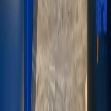
Tra Cứu Đơn Hàng
Hình Ảnh
Ví Care Pass
Tin tức & Blog
Về Extrim
Tuyển Dụng
Tin Khuyến Mãi
Chính Sách Bảo Hành
Điều Khoản Sử Dụng
Quyền Riêng Tư & Cookie
Liên Hệ
127B - A2 Lê Văn Duyệt, P. Bình Thạnh, TP.HCM
107 Hoàng Trọng Mậu (Đường D1 - KDC Him
Lam), P. Tân Hưng, Q7 TP.HCM