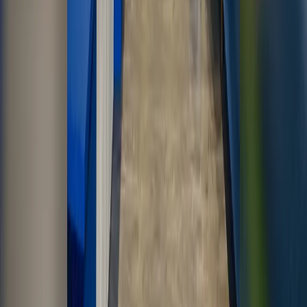
Gửi tình trạng để EXTRIM kiểm tra
trước khi làm
Mô tả chất liệu, mức hư hại và thời gian cần nhận lại. Đội ngũ sẽ tư
vấn phương án phù hợp trước khi bạn quyết định.
Đặt lịch kiểm tra
1900 633 916
Zalo
Chat Zalo
Messenger
Hotline: 1900-633-916
Dịch vụ theo khu vực TP.HCM
Vệ sinh giày TP.HCM
Vệ sinh giày gần đây
Giặt giày gần
đây
Vệ sinh sneaker
Vệ sinh giày da lộn
Sửa giày
TP.HCM
Sửa giày gần đây
Sửa giày da
Dán keo giày
TP.HCM
Dán đế giày TP.HCM
Phục hồi giày
TP.HCM
Repaint giày TP.HCM
Spa túi xách TP.HCM
Vệ
sinh túi hiệu